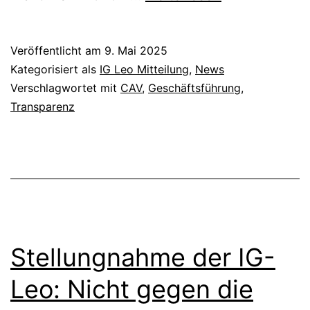
der
IG-
Veröffentlicht am
9. Mai 2025
Leo:
Kategorisiert als
IG Leo Mitteilung
,
News
IG-
Verschlagwortet mit
CAV
,
Geschäftsführung
,
Transparenz
Leo-
Faktencheck:
Redlichkeit
und
Geschäftsgebaren
der
Stellungnahme der IG-
CAV
+
Leo: Nicht gegen die
Wer