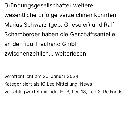
Gründungsgesellschafter weitere
wesentliche Erfolge verzeichnen konnten.
Marius Schwarz (geb. Grieseler) und Ralf
Schamberger haben die Geschäftsanteile
an der fidu Treuhand GmbH
IG-
zwischenzeitlich…
weiterlesen
Leo
Mitteilung:
Veröffentlicht am
20. Januar 2024
HTB-
Kategorisiert als
IG Leo Mitteilung
,
News
Gruppe
Verschlagwortet mit
fidu
,
HTB
,
Leo 18
,
Leo 3
,
Re:Fonds
setzt
auf
weiteren