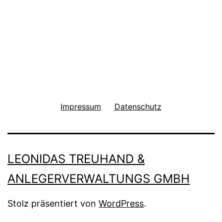
Pleite-
Manager
für
Leonidas
Fonds.
++
Impressum
Update
Datenschutz
Leo
3
LEONIDAS TREUHAND &
und
Leo
ANLEGERVERWALTUNGS GMBH
18
Stolz präsentiert von
WordPress
.