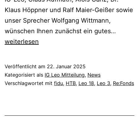
Klaus Höppner und Ralf Maier-Geißer sowie
unser Sprecher Wolfgang Wittmann,
IG-
wünschen Ihnen zunächst ein gutes…
Leo
weiterlesen
Mitteilu
Jahresa
Veröffentlicht am
22. Januar 2025
+
Kategorisiert als
IG Leo Mitteilung
,
News
Erweite
Verschlagwortet mit
fidu
,
HTB
,
Leo 18
,
Leo 3
,
Re:Fonds
der
Geschäf
mehr
Transpa
bessere