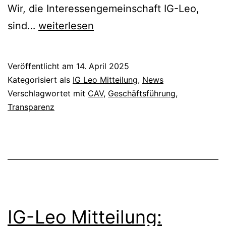
Wir, die Interessengemeinschaft IG-Leo,
Stellungnahme
sind…
weiterlesen
der
IG-
Veröffentlicht am
14. April 2025
Leo:
Kategorisiert als
IG Leo Mitteilung
,
News
Nicht
Verschlagwortet mit
CAV
,
Geschäftsführung
,
Transparenz
gegen
die
CAV
–
sondern
für
IG-Leo Mitteilung:
unsere