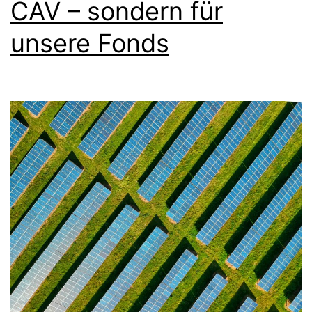
CAV – sondern für
kassiert,
unsere Fonds
wer
verliert?