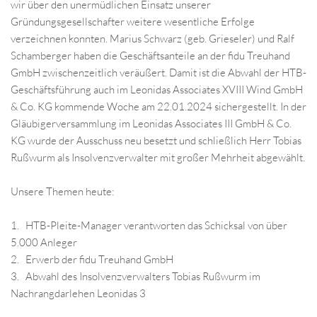
wir über den unermüdlichen Einsatz unserer
Gründungsgesellschafter weitere wesentliche Erfolge
verzeichnen konnten. Marius Schwarz (geb. Grieseler) und Ralf
Schamberger haben die Geschäftsanteile an der fidu Treuhand
GmbH zwischenzeitlich veräußert. Damit ist die Abwahl der HTB-
Geschäftsführung auch im Leonidas Associates XVIII Wind GmbH
& Co. KG kommende Woche am 22.01.2024 sichergestellt. In der
Gläubigerversammlung im Leonidas Associates III GmbH & Co.
KG wurde der Ausschuss neu besetzt und schließlich Herr Tobias
Rußwurm als Insolvenzverwalter mit großer Mehrheit abgewählt.
Unsere Themen heute:
1. HTB-Pleite-Manager verantworten das Schicksal von über
5.000 Anleger
2. Erwerb der fidu Treuhand GmbH
3. Abwahl des Insolvenzverwalters Tobias Rußwurm im
Nachrangdarlehen Leonidas 3