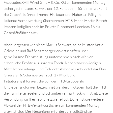
Associates XVIII Wind GmbH & Co. KG am kommenden Montag
sichergestellt sein. Es wird der 12. Fonds sein, für den in Zukunft
die Geschäftsführer Thomas Hartauer und Hubertus Päffgen die
leitende Verantwortung übernehmen. HTB-Mann Martin Retsch
ist dann lediglich noch im Private Placement Leonidas 16 als
Geschäftsführer aktiv.
Aber vergessen wir nicht: Marius Schwarz, seine Mutter Antje
Griesel
er und Ralf Schamberger erwirtschaften über
gemeinsame Dienstleistungsunternehmen nach wie vor
erhebliche Profite aus unseren Fonds. Neben zweckwidrigen
Mittelverwendungs- und Geldentnahmen verantwortet das Duo
Grieseler & Schamberger auch 17 Mio. Euro
Initiatorenzahlungen, die von der HTB-Gruppe als
Untreuehandlungen bezeichnet werden. Trotzdem hält die HTB
die Familie Grieseler und Schamberger hartnäckig im Amt. Diese
Verbindung wirft erhebliche Zweifel auf. Daher ist die weitere
Abwahl der HTB-Verantwortlichen am kommenden Montag
alternativlos. Der Neuanfang erfordert die vollständige