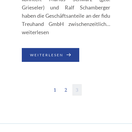
Grieseler) und Ralf Schamberger
haben die Geschäftsanteile an der fidu
IG-
Treuhand GmbH zwischenzeitlich…
Leo
weiterlesen
Mitteilun
HTB-
WEITERLESEN
Gruppe
setzt
auf
weiteren
Pleite-
1
2
3
Manager
für
Leonidas
Fonds.
++